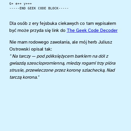
G+ e++ y+++

-----END GEEK CODE BLOCK-----

Dla osób z ery fejsbuka ciekawych co tam wypisałem
być może przyda się link do
The Geek Code Decoder
Nie mam rodowego zawołania, ale mój herb Juliusz
Ostrowski opisał tak:
" Na tarczy — pod półksiężycem barkiem na dół z
gwiazdą szesciopromienną, miedzy rogami trzy pióra
strusie, przewleczone przez koronę szlachecką. Nad
tarczą korona."