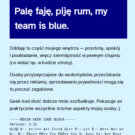
Palę faję, piję rum, my
team is blue.
Oddaję tu część mojego wnętrza — prostotę, spokój
i poukładanie, wręcz siermiężność w pewnym stopniu
(co widać np. w kodzie strony).
Osoby przyzwyczajone do wodotrysków, przeciskania
się przez reklamy, sprzedawaniu prywatności mogą się
tu poczuć zagubione.
Geek kod dość dobrze mnie szufladkuje. Pokazuje on
praktycznie wszystkie istotne aspekty mojej osoby ;)
-----BEGIN GEEK CODE BLOCK-----

Version: 3.12

GLS@ d-- s+:+++ a++ C+++$ UL++ P-- L++ E-- W+++ N++ w+

O-- M-- PS+++ PE++ Y++ PGP++ t++ 5- X+++ tv- b++ D+++
