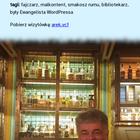
tagi:
fajczarz
,
malkontent
,
smakosz rumu
,
bibliotekarz
,
były Ewangelista WordPressa
Pobierz wizytówkę
arek.vcf