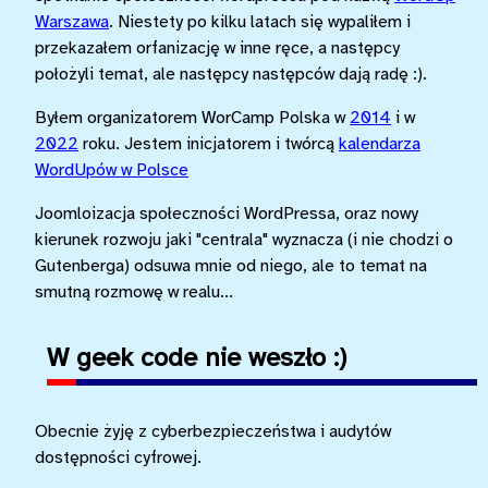
Warszawa
. Niestety po kilku latach się wypaliłem i
przekazałem orfanizację w inne ręce, a następcy
położyli temat, ale następcy następców dają radę :).
Byłem organizatorem WorCamp Polska w
2014
i w
2022
roku. Jestem inicjatorem i twórcą
kalendarza
WordUpów w Polsce
Joomloizacja społeczności WordPressa, oraz nowy
kierunek rozwoju jaki "centrala" wyznacza (i nie chodzi o
Gutenberga) odsuwa mnie od niego, ale to temat na
smutną rozmowę w realu...
W geek code nie weszło :)
Obecnie żyję z cyberbezpieczeństwa i audytów
dostępności cyfrowej.