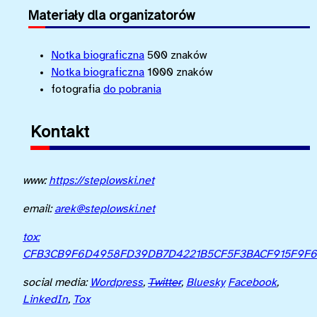
Materiały dla organizatorów
Notka biograficzna
500 znaków
Notka biograficzna
1000 znaków
fotografia
do pobrania
Kontakt
www:
https://steplowski.net
email:
arek@steplowski.net
tox:
CFB3CB9F6D4958FD39DB7D4221B5CF5F3BACF915F9F67
social media:
Wordpress
,
Twitter
,
Bluesky
Facebook
,
LinkedIn
,
Tox